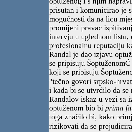
optuženog i s njim napravi
prisutan i komunicirao je 
mogućnosti da na licu mjes
promijeni pravac ispitivanj
intervju u uglednom listu,
profesionalnu reputaciju k
Randal je dao izjavu optužb
se pripisuju ŠoptuženomĆ nj
koji se pripisuju Šoptuženo
"tečno govori srpsko-hrvat
i kada bi se utvrdilo da se
Randalov iskaz u vezi sa i
optuženom bio bi
prima f
toga značilo bi, kako pri
rizikovati da se prejudicir