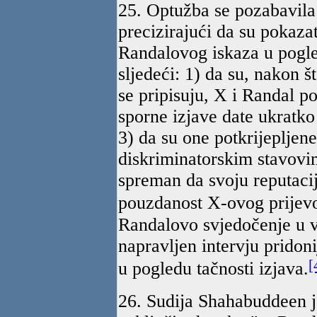
25. Optužba se pozabavila
precizirajući da su pokaza
Randalovog iskaza u pogle
sljedeći: 1) da su, nakon š
se pripisuju, X i Randal pos
sporne izjave date ukratko
3) da su one potkrijepljen
diskriminatorskim stavovi
spreman da svoju reputacij
pouzdanost X-ovog prijev
Randalovo svjedočenje u v
napravljen intervju pridon
[
u pogledu tačnosti izjava.
26. Sudija Shahabuddeen j