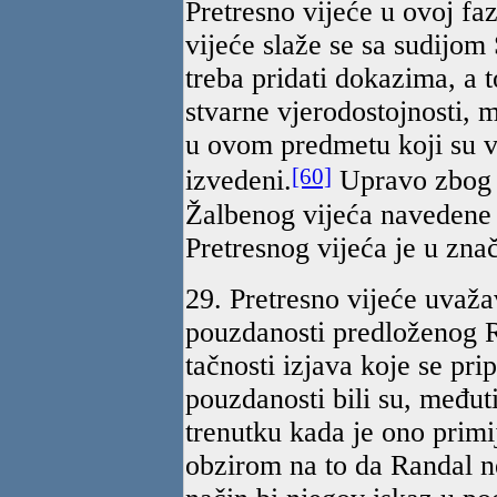
Pretresno vijeće u ovoj faz
vijeće slaže se sa sudijo
treba pridati dokazima, a 
stvarne vjerodostojnosti, 
u ovom predmetu koji su ve
[60]
izvedeni.
Upravo zbog t
Žalbenog vijeća navedene 
Pretresnog vijeća je u zna
29. Pretresno vijeće uvaž
pouzdanosti predloženog 
tačnosti izjava koje se pri
pouzdanosti bili su, među
trenutku kada je ono primi
obzirom na to da Randal ne