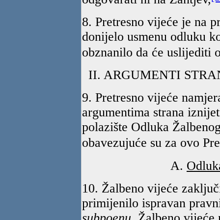
8. Pretresno vijeće je na 
donijelo usmenu odluku ko
obznanilo da će uslijediti
II. ARGUMENTI STRA
9. Pretresno vijeće namjera
argumentima strana iznijet
polazište Odluka Žalbenog
obavezujuće su za ovo Pre
A.
Odluk
10. Žalbeno vijeće zaključi
primijenilo ispravan pravn
subpoenu
. Žalbeno vijeće 