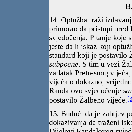
B
14. Optužba traži izdavan
primorao da pristupi pred 
svjedočenja. Pitanje koje 
jeste da li iskaz koji optu
standard koji je postavilo
subpoene
. S tim u vezi Žal
zadatak Pretresnog vijeća,
vijeća o dokaznoj vrijednos
Randalovo svjedočenje
sa
[
postavilo Žalbeno vijeće.
15. Budući da je zahtjev p
dokazivanja da traženi isk
Dijelovi Randalovog svjed