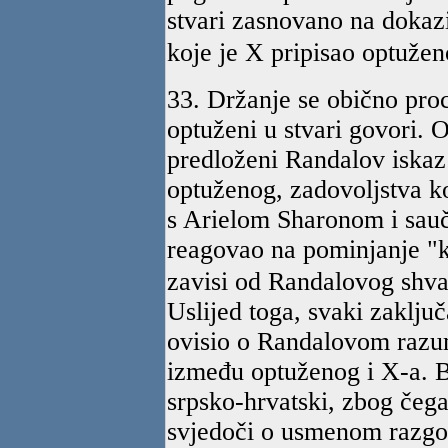
stvari zasnovano na dokaz
koje je X pripisao optuže
33. Držanje se obično pro
optuženi u stvari govori. 
predloženi Randalov iskaz
optuženog, zadovoljstva k
s Arielom Sharonom i sauč
reagovao na pominjanje "k
zavisi od Randalovog shvat
Uslijed toga, svaki zaklju
ovisio o Randalovom razu
između optuženog i X-a. 
srpsko-hrvatski, zbog čeg
svjedoči o usmenom razgov