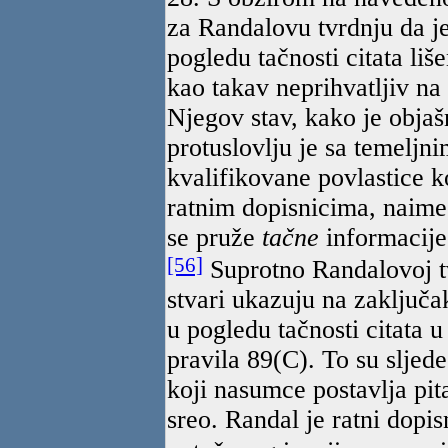
za Randalovu tvrdnju da je
pogledu tačnosti citata liš
kao takav neprihvatljiv na
Njegov stav, kako je objaš
protuslovlju je sa temeljn
kvalifikovane povlastice k
ratnim dopisnicima, naime
se pruže
tačne
informacij
[56]
Suprotno Randalovoj tv
stvari ukazuju na zaključa
u pogledu tačnosti citata 
pravila 89(C). To su sljede
koji nasumce postavlja pit
sreo. Randal je ratni dopi