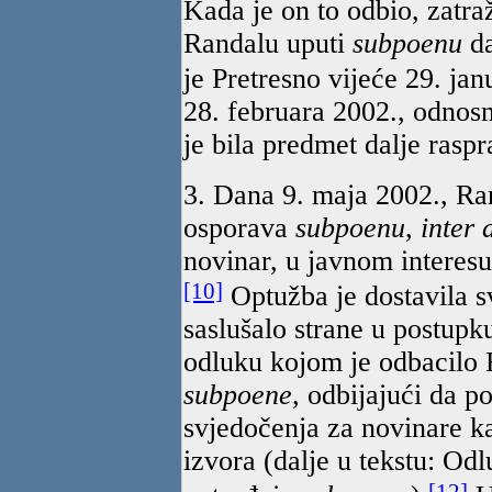
Kada je on to odbio, zatraž
Randalu uputi
subpoenu
d
je Pretresno vijeće 29. jan
28. februara 2002., odnosn
je bila predmet dalje rasp
3. Dana 9. maja 2002., Ra
osporava
subpoenu
,
inter 
novinar, u javnom interes
[10]
Optužba je dostavila s
saslušalo strane u postupku
odluku kojom je odbacilo 
subpoene
, odbijajući da p
svjedočenja za novinare kad
izvora (dalje u tekstu: Od
[12]