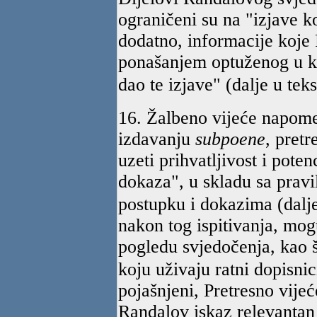
ograničeni su na "izjave k
dodatno, informacije koje 
ponašanjem optuženog u ko
dao te izjave" (dalje u tek
16. Žalbeno vijeće napome
izdavanju
subpoene
, pret
uzeti prihvatljivost i poten
dokaza", u skladu sa pravi
postupku i dokazima (dalje 
nakon tog ispitivanja, mogu
pogledu svjedočenja, kao š
koju uživaju ratni dopisnic
pojašnjeni, Pretresno vije
Randalov iskaz relevantan