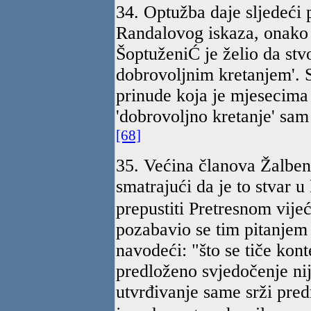
34. Optužba daje sljedeći 
Randalovog iskaza, onako 
ŠoptuženiĆ je želio da stvor
dobrovoljnim kretanjem'. 
prinude koja je mjesecima 
'dobrovoljno kretanje' sa
[68]
35. Većina članova Žalbeno
smatrajući da je to stvar u
prepustiti Pretresnom vije
pozabavio se tim pitanjem
navodeći: "što se tiče kont
predloženo svjedočenje nij
utvrđivanje same srži pred