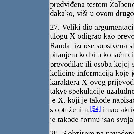
predviđena testom Žalbenog
dakako, viši u ovom drugo
27. Veliki dio argumentaci
ulogu X odigrao kao prevod
Randal iznose sopstvena s
pitanjem ko bi u konačnici
prevodilac ili osoba kojoj 
količine informacija koje
karaktera X-ovog prijevoda
takve spekulacije uzaludne
je X, koji je takođe napis
[54]
s optuženim,
imao aktiv
je takođe formulisao svoja 
28. S obzirom na navedeno