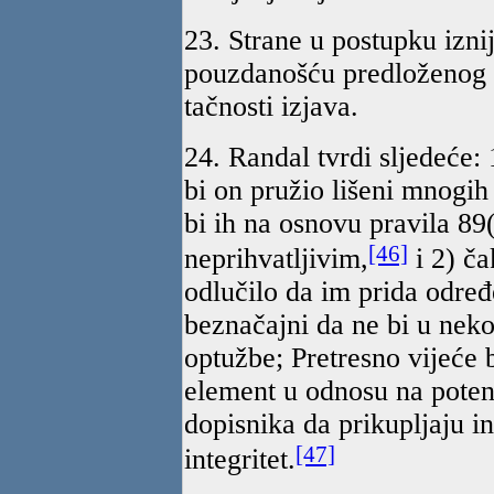
23. Strane u postupku izni
pouzdanošću predloženog 
tačnosti izjava.
24. Randal tvrdi sljedeće:
bi on pružio lišeni mnogih
bi ih na osnovu pravila 89(
[46]
neprihvatljivim,
i 2) ča
odlučilo da im prida određ
beznačajni da ne bi u nekoj
optužbe; Pretresno vijeće 
element u odnosu na potenc
dopisnika da prikupljaju in
[47]
integritet.