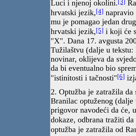
[3]
Luci i njenoj okolini.
Ran
[4]
hrvatski jezik,
napravio 
mu je pomagao jedan drugi
[5]
hrvatski jezik,
i koji će 
"X". Dana 17. avgusta 200
Tužilaštvu (dalje u tekstu: 
novinar, oklijeva da svje
da bi eventualno bio spre
[6]
"istinitosti i tačnosti"
izj
2. Optužba je zatražila da
Branilac optuženog (dalje 
prigovor navodeći da će, u
dokaze, odbrana tražiti da 
optužba je zatražila od Ra