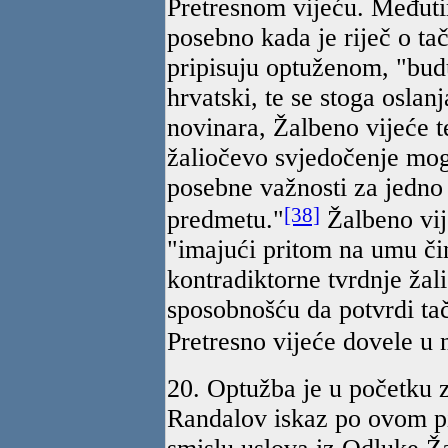
Pretresnom vijeću. Međutim
posebno kada je riječ o tač
pripisuju optuženom, "bud
hrvatski, te se stoga osla
novinara, Žalbeno vijeće t
žaliočevo svjedočenje mogl
posebne važnosti za jedno
[38]
predmetu."
Žalbeno vij
"imajući pritom na umu či
kontradiktorne tvrdnje žal
sposobnošću da potvrdi tač
Pretresno vijeće dovele u 
20. Optužba je u početku z
Randalov iskaz po ovom pi