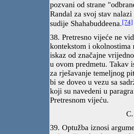
pozvani od strane "odbrane
Randal za svoj stav nalazi
[74]
sudije Shahabuddeena.
38. Pretresno vijeće ne vid
kontekstom i okolnostima 
iskaz od značajne vrijedno
u ovom predmetu. Takav is
za rješavanje temeljnog p
bi se doveo u vezu sa sadrž
koji su navedeni u paragra
Pretresnom vijeću.
C
39. Optužba iznosi argume