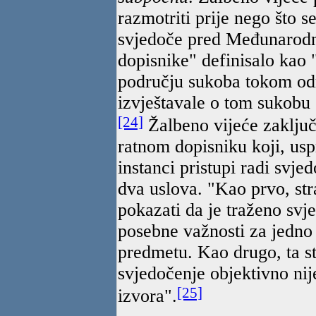
razmotriti prije nego što s
svjedoče pred Međunarodn
dopisnike" definisalo kao
području sukoba tokom od
izvještavale o tom sukobu (
[24]
Žalbeno vijeće zaključ
ratnom dopisniku koji, usp
instanci pristupi radi svje
dva uslova. "Kao prvo, str
pokazati da je traženo svj
posebne važnosti za jedno
predmetu. Kao drugo, ta s
svjedočenje objektivno ni
[25]
izvora".