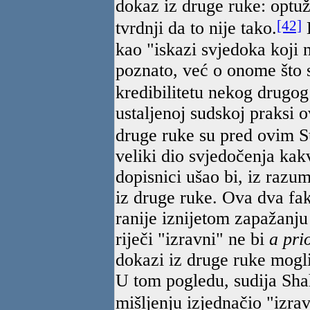
dokaz iz druge ruke: optuž
[42]
tvrdnji da to nije tako.
D
kao "iskazi svjedoka koji 
poznato, već o onome što su
kredibilitetu nekog drugog
ustaljenoj sudskoj praksi
druge ruke su pred ovim S
veliki dio svjedočenja kak
dopisnici ušao bi, iz razum
iz druge ruke. Ova dva fak
ranije iznijetom zapažanju
riječi "izravni" ne bi
a pri
dokazi iz druge ruke mogli
U tom pogledu, sudija Sh
mišljenju izjednačio "izra