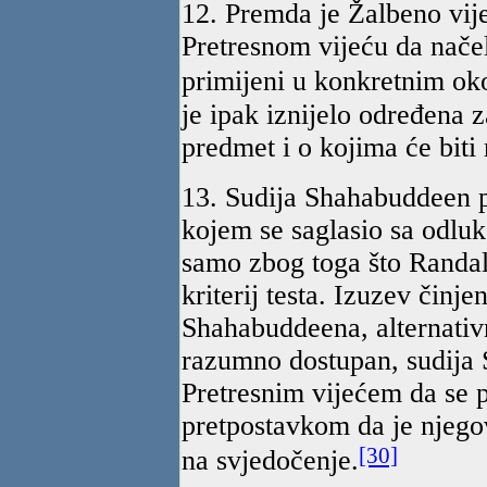
12. Premda je Žalbeno vije
Pretresnom vijeću da nače
primijeni u konkretnim ok
je ipak iznijelo određena 
predmet i o kojima će biti 
13. Sudija Shahabuddeen pr
kojem se saglasio sa odlu
samo zbog toga što Randal
kriterij testa. Izuzev činje
Shahabuddeena, alternativ
razumno dostupan, sudija 
Pretresnim vijećem da se 
pretpostavkom da je njego
[30]
na svjedočenje.