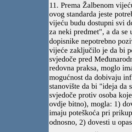
11. Prema Žalbenom vijeću
ovog standarda jeste potre
vijeću budu dostupni svi d
za neki predmet", a da se u
dopisnike nepotrebno pozi
vijeće zaključilo je da bi 
svjedoče pred Međunarodn
redovna praksa, moglo imat
mogućnost da dobivaju inf
stanovište da bi "ideja da
svjedoče protiv osoba koje s
ovdje bitno), mogla: 1) dov
imaju poteškoća pri prikup
odnosno, 2) dovesti u opas