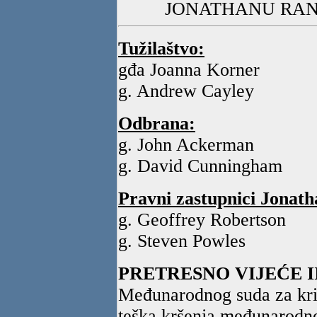
JONATHANU RA
Tužilaštvo:
gđa Joanna Korner
g. Andrew Cayley
Odbrana:
g. John Ackerman
g. David Cunningham
Pravni zastupnici Jonat
g. Geoffrey Robertson
g. Steven Powles
PRETRESNO VIJEĆE I
Međunarodnog suda za kriv
teška kršenja međunarodn