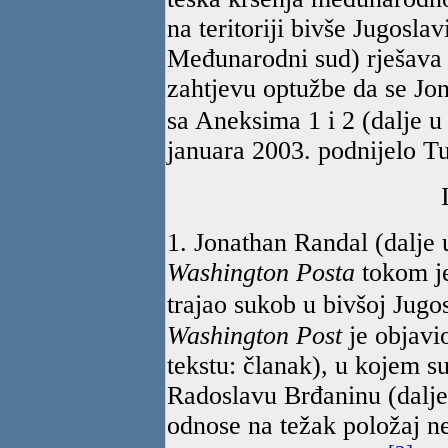
na teritoriji bivše Jugosla
Međunarodni sud) rješava
zahtjevu optužbe da se Jo
sa Aneksima 1 i 2 (dalje u 
januara 2003. podnijelo Tuž
1. Jonathan Randal (dalje 
Washington Posta
tokom je
trajao sukob u bivšoj Jugos
Washington Post
je objavi
tekstu: članak), u kojem su
Radoslavu Brđaninu (dalje 
odnose na težak položaj n