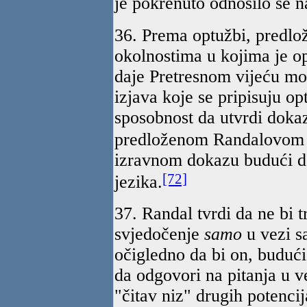
je pokrenuto odnosilo se n
36. Prema optužbi, predlo
okolnostima u kojima je o
daje Pretresnom vijeću mo
izjava koje se pripisuju o
sposobnost da utvrdi dokaz
predloženom Randalovom 
izravnom dokazu budući d
[72]
jezika.
37. Randal tvrdi da ne bi 
svjedočenje
samo
u vezi s
očigledno da bi on, budući
da odgovori na pitanja u v
"čitav niz" drugih potencij