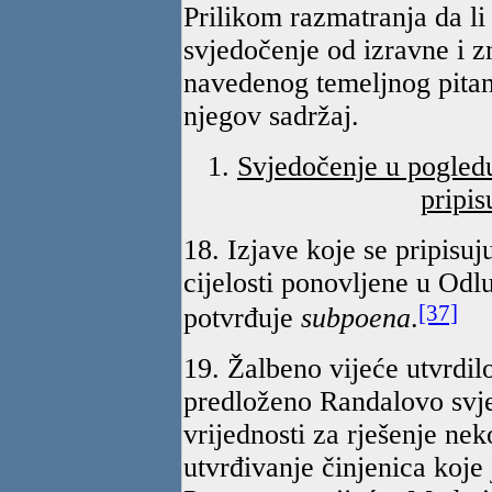
Prilikom razmatranja da l
svjedočenje od izravne i z
navedenog temeljnog pitanja
njegov sadržaj.
1.
Svjedočenje u pogledu
pripi
18. Izjave koje se pripisu
cijelosti ponovljene u Odl
[37]
potvrđuje
subpoena
.
19. Žalbeno vijeće utvrdilo 
predloženo Randalovo svje
vrijednosti za rješenje nek
utvrđivanje činjenica koje