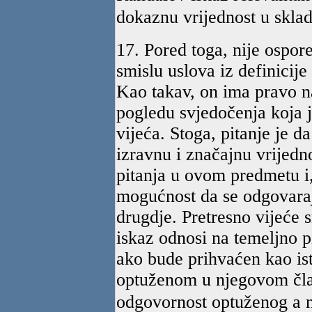
dokaznu vrijednost u skla
17. Pored toga, nije ospor
smislu uslova iz definicije
Kao takav, on ima pravo n
pogledu svjedočenja koja
vijeća. Stoga, pitanje je d
izravnu i značajnu vrijedn
pitanja u ovom predmetu i,
mogućnost da se odgovaraj
drugdje. Pretresno vijeće 
iskaz odnosi na temeljno p
ako bude prihvaćen kao isti
optuženom u njegovom čla
odgovornost optuženog a n