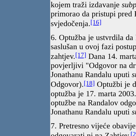
kojem traži izdavanje
sub
primorao da pristupi pred 
[16]
svjedočenja.
6. Optužba je ustvrdila d
saslušan u ovoj fazi postup
[17]
zahtjev.
Dana 14. marta
povjerljivi "Odgovor na dr
Jonathanu Randalu uputi
s
[18]
Odgovor).
Optužbi je d
optužba je 17. marta 2003.
optužbe na Randalov odgov
Jonathanu Randalu uputi
s
7. Pretresno vijeće obavij
[2
odgovarati ni na Zahtjev,