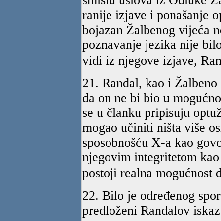
smislu uslova iz Odluke Ž
ranije izjave i ponašanje 
bojazan Žalbenog vijeća 
poznavanje jezika nije bilo
vidi iz njegove izjave, Ra
21. Randal, kao i Žalbeno 
da on ne bi bio u mogućnos
se u članku pripisuju optu
mogao učiniti ništa više o
sposobnošću X-a kao govor
njegovim integritetom kao 
postoji realna mogućnost d
22. Bilo je određenog spor
predloženi Randalov iskaz 