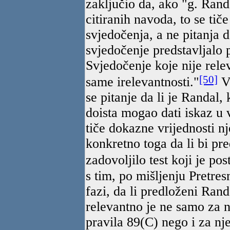
zaključio da, ako "g. Rand
citiranih navoda, to se tič
svjedočenja, a ne pitanja 
svjedočenje predstavljalo 
Svjedočenje koje nije rele
[50]
same irelevantnosti."
Ve
se pitanje da li je Randal,
doista mogao dati iskaz u 
tiče dokazne vrijednosti 
konkretno toga da li bi p
zadovoljilo test koji je po
s tim, po mišljenju Pretres
fazi, da li predloženi Ran
relevantno je ne samo za n
pravila 89(C) nego i za nj