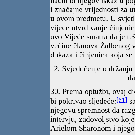
način bi njegov iskaz u po
i značajne vrijednosti za 
u ovom predmetu. U svjet
vijeće utvrđivanje činjeni
ovo Vijeće smatra da je te
većine članova Žalbenog vi
dokaza i činjenica koja se
2.
Svjedočenje o držanju 
da
30. Prema optužbi, ovaj d
[61]
bi pokrivao sljedeće:
sa
njegovu spremnost da razgo
intervju, zadovoljstvo koj
Arielom Sharonom i njegov