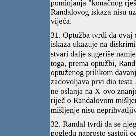
pominjanja "konačnog rješ
Randalovog iskaza nisu uz
vijeća.
31. Optužba tvrdi da ovaj
iskaza ukazuje na diskrim
stvari dalje sugeriše namj
toga, prema optužbi, Rand
optuženog prilikom davanj
zadovoljava prvi dio testa
ne oslanja na X-ovo znanj
riječ o Randalovom mišljen
mišljenje nisu neprihvatljiv
32. Randal tvrdi da se nj
pogledu naprosto sastoji o