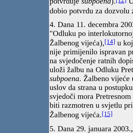
potvrđuje
subpoena
).
Us
dobio potvrdu za dozvolu 
4. Dana 11. decembra 2002
"Odluku po interlokutornoj
[14]
Žalbenog vijeća),
u koj
nije primijenilo ispravan 
na svjedočenje ratnih dopi
uloži žalbu na Odluku Pre
subpoena
. Žalbeno vijeće
uslov da strana u postupku 
svjedoči mora Pretresnom v
biti razmotren u svjetlu p
[15]
Žalbenog vijeća.
5. Dana 29. januara 2003.,