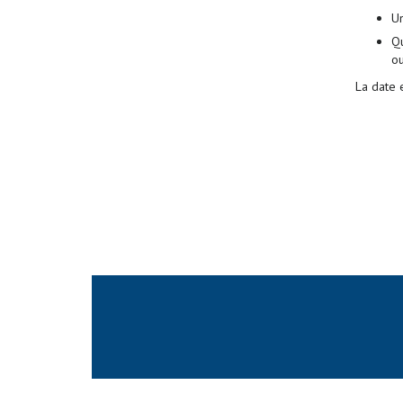
Un
Qu
ou
La date 