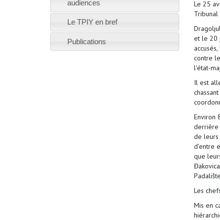
audiences
Le 25 av
Tribunal 
Le TPIY en bref
Dragolju
et le 20 
Publications
accusés, 
contre le
l'état-m
Il est a
chassant 
coordonn
Environ 8
derrière 
de leurs 
d’entre e
que leur
Đakovica
Padališt
Les chef
Mis en ca
hiérarchi