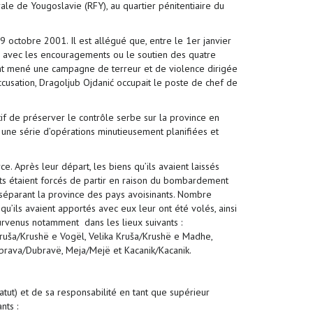
ale de Yougoslavie (RFY), au quartier pénitentiaire du
9 octobre 2001. Il est allégué que, entre le 1er janvier
ons, avec les encouragements ou le soutien des quatre
ć, ont mené une campagne de terreur et de violence dirigée
accusation, Dragoljub Ojdanić occupait le poste de chef de
if de préserver le contrôle serbe sur la province en
t une série d’opérations minutieusement planifiées et
e. Après leur départ, les biens qu’ils avaient laissés
tants étaient forcés de partir en raison du bombardement
es séparant la province des pays avoisinants. Nombre
qu’ils avaient apportés avec eux leur ont été volés, ainsi
survenus notamment dans les lieux suivants :
ruša/Krushë e Vogël, Velika Kruša/Krushë e Madhe,
Dubrava/Dubravë, Meja/Mejë et Kacanik/Kacanik.
atut) et de sa responsabilité en tant que supérieur
nts :