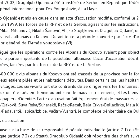
ril 2002, Dragoljub Ojdanić a été transféré de Serbie, en République fédér
pénal international pour l’ex-Yougoslavie, à La Haye.
b Ojdanić est mis en cause dans un acte d'accusation modifié, confirmé le 2
juin 1999, les forces de la RFY et de la Serbie, agissant sur les instructi
Milan Milutinović, Nikola Šainović, Vlajko Stojiljković et Dragoljub Ojdani
s civils albanais du Kosovo. Durant toute la période couverte par l’acte d'
ajor général de l’Armée yougoslave (VJ).
llégué que les opérations contre les Albanais du Kosovo avaient pour object
une partie importante de la population albanaise. L’acte d'accusation décri
ées, lancées par les forces de la RFY et de la Serbie.
00 000 civils albanais du Kosovo ont été chassés de la province par la forc
eux étaient pillés et les habitations détruites. Dans certains cas, les habi
villages. Les survivants ont été contraints de se diriger vers les frontièr
ux ont été tués en chemin ou ont subi de mauvais traitements, et les biens 
s papiers d’identité. L’acte d'accusation fait également état de massacres, 
/Gjakovë, Suva Reka/Suharekë, Račak/Reçak, Bela Crkva/Bellacërke, Mala K
e/Padalishtë, Izbica/Izbicë, Vučitrn/Vushtrri, le complexe pénitentiaire de 
s d'accusation
use sur la base de sa responsabilité pénale individuelle (article 7 1) du St
que (article 7 3) du Statut), Dragoljub Ojdanić doit répondre des chefs suiva