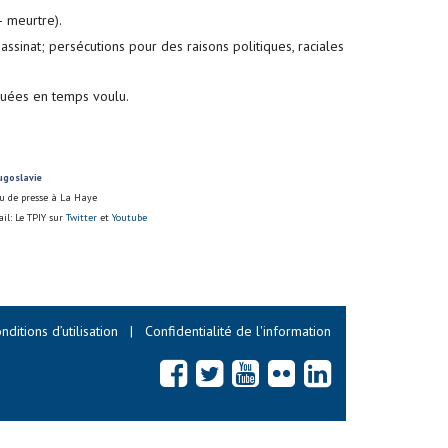
– meurtre).
assinat; persécutions pour des raisons politiques, raciales
quées en temps voulu.
ugoslavie
au de presse à La Haye
ail:
Le TPIY sur
Twitter
et
Youtube
nditions d’utilisation
|
Confidentialité de l'information