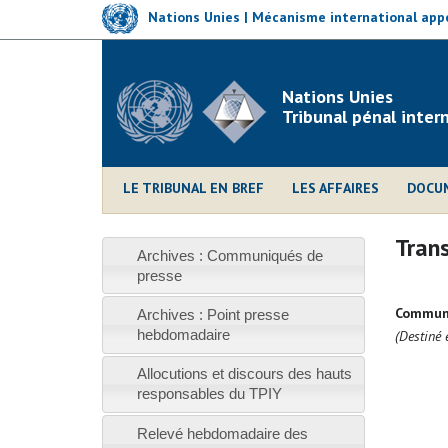
Skip
Nations Unies | Mécanisme international appe
to
main
content
Nations Unies
Tribunal pénal inter
LE TRIBUNAL EN BREF
LES AFFAIRES
DOCU
Trans
Archives : Communiqués de
presse
Communi
Archives : Point presse
hebdomadaire
(
Destiné 
Allocutions et discours des hauts
responsables du TPIY
Relevé hebdomadaire des