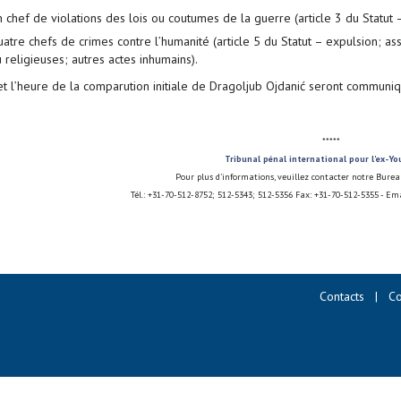
 chef de violations des lois ou coutumes de la guerre (article 3 du Statut 
atre chefs de crimes contre l’humanité (article 5 du Statut – expulsion; ass
 religieuses; autres actes inhumains).
et l’heure de la comparution initiale de Dragoljub Ojdanić seront communi
*****
Tribunal pénal international pour l'ex-Yo
Pour plus d'informations, veuillez contacter notre Bure
Tél.: +31-70-512-8752; 512-5343; 512-5356 Fax: +31-70-512-5355 - Em
Contacts
|
Co