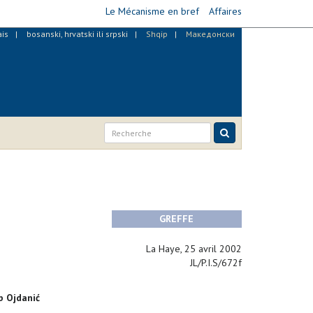
Le Mécanisme en bref
Affaires
ais
bosanski, hrvatski ili srpski
Shqip
Македонски
GREFFE
La Haye, 25 avril 2002
JL/P.I.S/672f
b Ojdanić