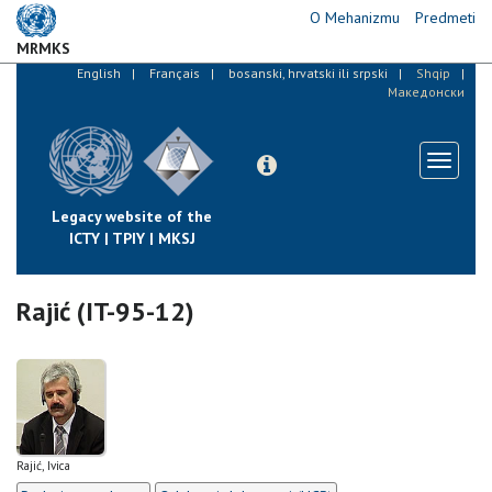
Skip
O Mehanizmu
Predmeti
to
MRMKS
main
English
Français
bosanski, hrvatski ili srpski
Shqip
content
Македонски
Toggle
navigati
Legacy website of the
ICTY | TPIY | MKSJ
Rajić (IT-95-12)
Rajić, Ivica