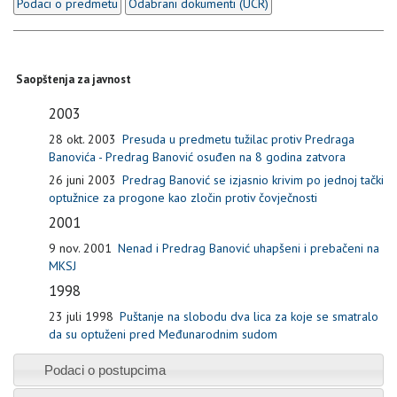
Podaci o predmetu
Odabrani dokumenti (UCR)
Saopštenja za javnost
2003
28 okt. 2003
Presuda u predmetu tužilac protiv Predraga
Banovića - Predrag Banović osuđen na 8 godina zatvora
26 juni 2003
Predrag Banović se izjasnio krivim po jednoj tački
optužnice za progone kao zločin protiv čovječnosti
2001
9 nov. 2001
Nenad i Predrag Banović uhapšeni i prebačeni na
MKSJ
1998
23 juli 1998
Puštanje na slobodu dva lica za koje se smatralo
da su optuženi pred Međunarodnim sudom
Podaci o postupcima