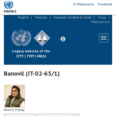
Skip
O Mehanizmu
Predmeti
to
MRMKS
main
English
Français
bosanski, hrvatski ili srpski
Shqip
content
Македонски
Toggle
navigati
Legacy website of the
ICTY | TPIY | MKSJ
Banović (IT-02-65/1)
Banović, Predrag