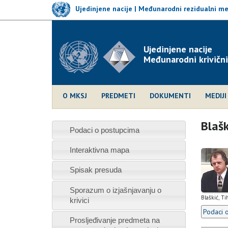
Skip
Ujedinjene nacije | Međunarodni rezidualni m
to
main
content
Ujedinjene nacije
Međunarodni krivični
O MKSJ
PREDMETI
DOKUMENTI
MEDIJI
Blašk
Podaci o postupcima
Interaktivna mapa
Spisak presuda
Sporazum o izjašnjavanju o
Blaškić, T
krivici
Podaci 
Prosljeđivanje predmeta na