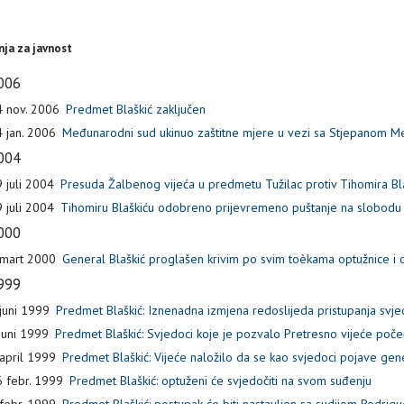
ja za javnost
006
 nov. 2006
Predmet Blaškić zaključen
 jan. 2006
Međunarodni sud ukinuo zaštitne mjere u vezi sa Stjepanom M
004
 juli 2004
Presuda Žalbenog vijeća u predmetu Tužilac protiv Tihomira Bl
 juli 2004
Tihomiru Blaškiću odobreno prijevremeno puštanje na slobodu
000
 mart 2000
General Blaškić proglašen krivim po svim toèkama optužnice i
999
juni 1999
Predmet Blaškić: Iznenadna izmjena redoslijeda pristupanja svj
juni 1999
Predmet Blaškić: Svjedoci koje je pozvalo Pretresno vijeće počeć
april 1999
Predmet Blaškić: Vijeće naložilo da se kao svjedoci pojave gener
 febr. 1999
Predmet Blaškić: optuženi će svjedočiti na svom suđenju
febr. 1999
Predmet Blaškić: postupak će biti nastavljen sa sudijom Rodrigu