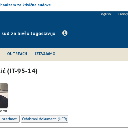
ehanizam za krivične sudove
English
Franç
 sud za bivšu Jugoslaviju
OUTREACH
IZDVAJAMO
ić (IT-95-14)
ihomir
o predmetu
Odabrani dokumenti (UCR)