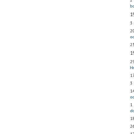
bo
1
3
20
od
23
1
29
Hr
17
3 
14
od
1 
do
18
26
17