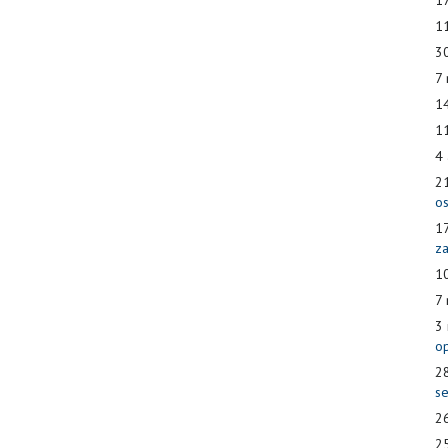
11
3
7
14
11
4 
2
os
1
za
1
7 
3
op
28
se
26
25