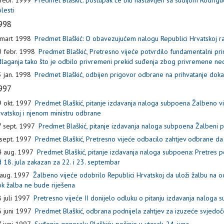
lesti
998
 mart 1998
Predmet Blaškić: O obavezujućem nalogu Republici Hrvatskoj ra
 febr. 1998
Predmet Blaškić, Pretresno vijeće potvrdilo fundamentalni p
laganja tako što je odbilo privremeni prekid suđenja zbog privremene ned
 jan. 1998
Predmet Blaškić, odbijen prigovor odbrane na prihvatanje doka
997
 okt. 1997
Predmet Blaškić, pitanje izdavanja naloga subpoena Žalbeno v
vatskoj i njenom ministru odbrane
 sept. 1997
Predmet Blaškić, pitanje izdavanja naloga subpoena Žalbeni p
sept. 1997
Predmet Blaškić, Pretresno vijeće odbacilo zahtjev odbrane da
 aug. 1997
Predmet Blaškić, pitanje izdavanja naloga subpoena: Pretres 
 18. jula zakazan za 22. i 23. septembar
aug. 1997
Žalbeno vijeće odobrilo Republici Hrvatskoj da uloži žalbu na
k žalba ne bude riješena
 juli 1997
Pretresno vijeće II donijelo odluku o pitanju izdavanja naloga
 juni 1997
Predmet Blaškić, odbrana podnijela zahtjev za izuzeće svjedo
 juni 1997
Suđenje generalu Blaškiću počinje u utorak, 24. juna