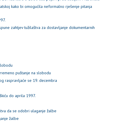
atskoj kako bi omogućila neformalno rješenje pitanja
997.
spune zahtjev tužilaštva za dostavljanje dokumentarnih
slobodu
rivremeno puštanje na slobodu
og raspravljaće se 19. decembra
škiću do aprila 1997.
aštva da se odobri ulaganje žalbe
ganje žalbe