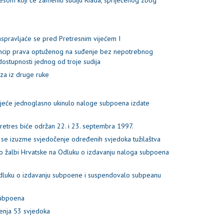
spravljaće se pred Pretresnim vijećem I
rincip prava optuženog na suđenje bez nepotrebnog
ostupnosti jednog od troje sudija
za iz druge ruke
ijeće jednoglasno ukinulo naloge subpoena izdate
retres biće održan 22. i 23. septembra 1997.
 se izuzme svjedočenje određenih svjedoka tužilaštva
po žalbi Hrvatske na Odluku o izdavanju naloga subpoena
 odluku o izdavanju subpoene i suspendovalo subpeanu
 subpoena
čenja 53 svjedoka