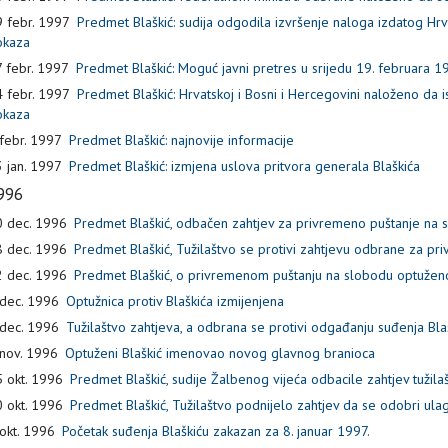
 febr. 1997
Predmet Blaškić: sudija odgodila izvršenje naloga izdatog Hrv
okaza
 febr. 1997
Predmet Blaškić: Moguć javni pretres u srijedu 19. februara 1
 febr. 1997
Predmet Blaškić: Hrvatskoj i Bosni i Hercegovini naloženo da i
okaza
febr. 1997
Predmet Blaškić: najnovije informacije
 jan. 1997
Predmet Blaškić: izmjena uslova pritvora generala Blaškića
996
 dec. 1996
Predmet Blaškić, odbačen zahtjev za privremeno puštanje na 
 dec. 1996
Predmet Blaškić, Tužilaštvo se protivi zahtjevu odbrane za p
 dec. 1996
Predmet Blaškić, o privremenom puštanju na slobodu optužen
dec. 1996
Optužnica protiv Blaškića izmijenjena
dec. 1996
Tužilaštvo zahtjeva, a odbrana se protivi odgađanju suđenja Bla
nov. 1996
Optuženi Blaškić imenovao novog glavnog branioca
 okt. 1996
Predmet Blaškić, sudije Žalbenog vijeća odbacile zahtjev tužil
 okt. 1996
Predmet Blaškić, Tužilaštvo podnijelo zahtjev da se odobri ula
okt. 1996
Početak suđenja Blaškiću zakazan za 8. januar 1997.