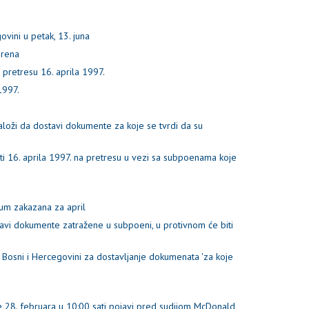
vini u petak, 13. juna
orena
a pretresu 16. aprila 1997.
1997.
aloži da dostavi dokumente za koje se tvrdi da su
ti 16. aprila 1997. na pretresu u vezi sa subpoenama koje
um zakazana za april
avi dokumente zatražene u subpoeni, u protivnom će biti
 Bosni i Hercegovini za dostavljanje dokumenata 'za koje
 28. februara u 10:00 sati pojavi pred sudijom McDonald