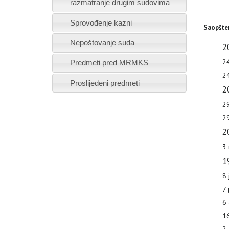
razmatranje drugim sudovima
Sprovođenje kazni
Saopšten
Nepoštovanje suda
2
24
Predmeti pred MRMKS
24
Proslijeđeni predmeti
2
29
29
2
3
1
8 
7 
6 
16
2 