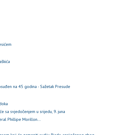
esićem
aškića
 osuđen na 45 godina - Sažetak Presude
edoka
e sa svjedočenjem u srijedu, 9. juna
al Phillipe Morillon...
esom koji će zameniti sudiju Riada, spriječenog zbog