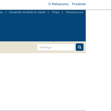
O Mehanizmu
Predmeti
ais
bosanski, hrvatski ili srpski
Shqip
Македонски