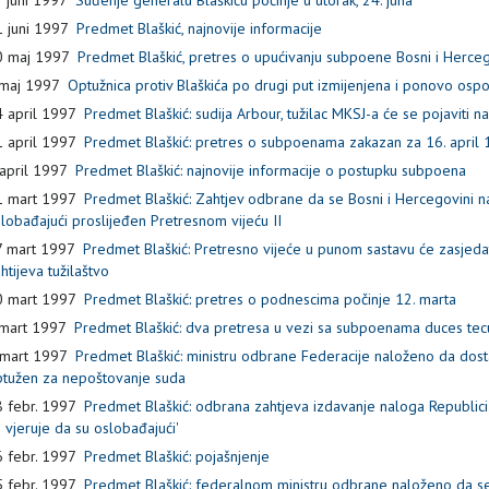
 juni 1997
Predmet Blaškić, najnovije informacije
0 maj 1997
Predmet Blaškić, pretres o upućivanju subpoene Bosni i Hercego
 maj 1997
Optužnica protiv Blaškića po drugi put izmijenjena i ponovo osp
 april 1997
Predmet Blaškić: sudija Arbour, tužilac MKSJ-a će se pojaviti n
 april 1997
Predmet Blaškić: pretres o subpoenama zakazan za 16. april 
april 1997
Predmet Blaškić: najnovije informacije o postupku subpoena
1 mart 1997
Predmet Blaškić: Zahtjev odbrane da se Bosni i Hercegovini n
lobađajući proslijeđen Pretresnom vijeću II
7 mart 1997
Predmet Blaškić: Pretresno vijeće u punom sastavu će zasjeda
htijeva tužilaštvo
0 mart 1997
Predmet Blaškić: pretres o podnescima počinje 12. marta
mart 1997
Predmet Blaškić: dva pretresa u vezi sa subpoenama duces tec
 mart 1997
Predmet Blaškić: ministru odbrane Federacije naloženo da dost
tužen za nepoštovanje suda
 febr. 1997
Predmet Blaškić: odbrana zahtjeva izdavanje naloga Republici
 vjeruje da su oslobađajući'
 febr. 1997
Predmet Blaškić: pojašnjenje
 febr. 1997
Predmet Blaškić: federalnom ministru odbrane naloženo da se